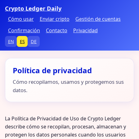
Crypto Ledger Daily
Cómo usar
Enviar cripto
Gestión de cuentas
Confirmación
Contacto
Privacidad
EN
ES
DE
Política de privacidad
Cómo recopilamos, usamos y protegemos sus
datos.
La Política de Privacidad de Uso de Crypto Ledger
describe cómo se recopilan, procesan, almacenan y
protegen los datos personales cuando los usuarios